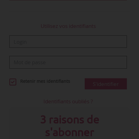
alternance (Pro A), à la CCN des commerces de
gros (IDCC 1930).
Utilisez vos identifiants
Le tableau ci-dessous détaille…
Retenir mes identifiants
S'identifier
Identifiants oubliés ?
3 raisons de
s'abonner