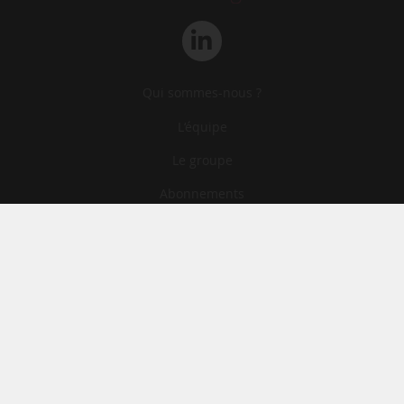
Qui sommes-nous ?
L‘équipe
Le groupe
Abonnements
Contact
Archives
CGA
Mentions légales
Confidentialité
Cookies