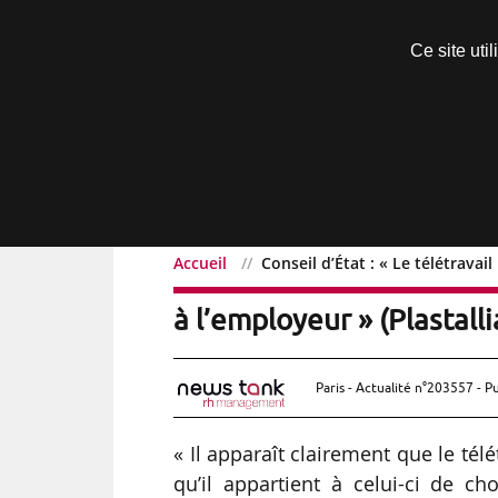
Découvrir sans engagement
Ce site uti
Menu
Accueil
Conseil d’État : « Le télétravai
Conseil d’État : « Le tél
à l’employeur » (Plastall
Paris - Actualité n°203557 - P
« Il apparaît clairement que le tél
qu’il appartient à celui-ci de ch