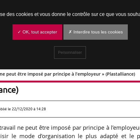
Prendre un rendez-vous
lise des cookies et vous donne le contrôle sur ce que vous souha
✓ OK, tout accepter
✗ Interdire tous les cookies
Personnaliser
l ne peut être imposé par principe à l’employeur » (Plastalliance)
étravail ne peut être imposé par princip
iance)
ublié le
22/12/2020 à 14:28
étravail ne peut être imposé par principe à l’employeu
oisir le mode d’organisation le plus adapté et le 