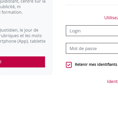
idistant, centré sur la
ublicité, ni
i formation.
Utilise
uotidien, le jour de
rubriques et les mots
artphone (App), tablette
R
Retenir mes identifiants
Ident