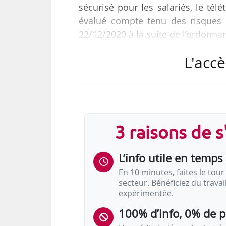
sécurisé pour les salariés, le télé
évalué compte tenu des risques q
22/12/2020 à la suite de l’ordonnan
L'accè
Le 23/11/2020, l’organisation p
(Plastalliance) a saisi le Conseil d
du protocole national actualisé a
être la règle pour l’ensemble des a
3 raisons de 
L’info utile en temps 
En 10 minutes, faites le tour 
secteur. Bénéficiez du trava
expérimentée.
100% d’info, 0% de 