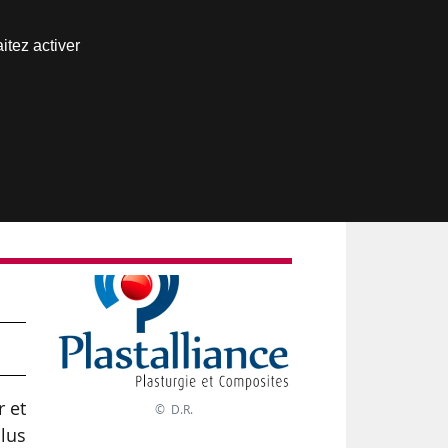
Nous joindre
itez activer
Espace abonné
e
r et
© D.R.
plus