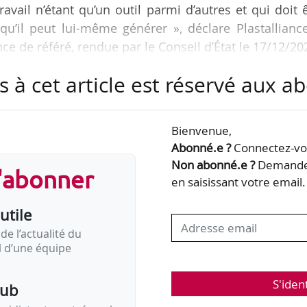
travail n’étant qu’un outil parmi d’autres et qui doit 
u’il peut lui-même générer », déclare Plastalliance
ce de référé, rendue par le Conseil d’État le 17/12/20
s à cet article est réservé aux 
atronale Alliance Plasturgie et Composites du Fu
’État suite à la parution d’une part de la dernière ver
u 13/11/2020 en ce qu’il indique que le télétravail 
Bienvenue,
ctivités qui le permettent et d’autre…
Abonné.e ?
Connectez-vou
Non abonné.e ?
Demandez
s'abonner
en saisissant votre email.
utile
de l’actualité du
il d’une équipe
S'iden
pub