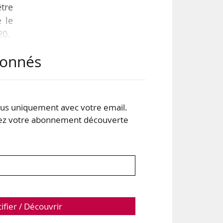
être
 le
20.
abonnés
tur
sion
doit
s uniquement avec votre email.
 votre abonnement découverte
tifier / Découvrir