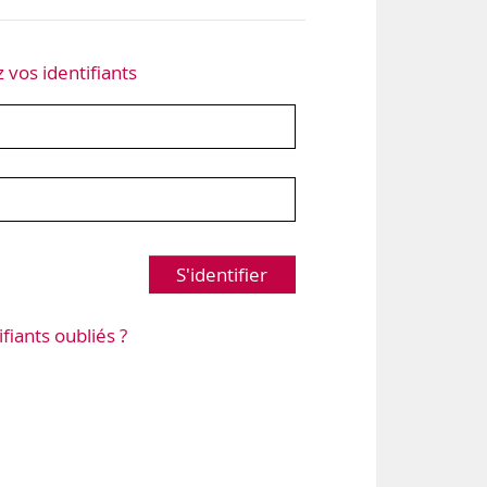
z vos identifiants
S'identifier
ifiants oubliés ?