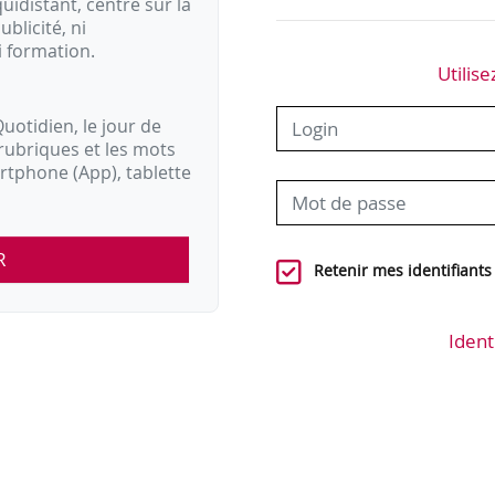
idistant, centré sur la
ublicité, ni
i formation.
Utilise
uotidien, le jour de
rubriques et les mots
artphone (App), tablette
R
Retenir mes identifiants
Ident