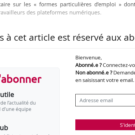
taire sur les « formes particulières d’emploi » don
travailleurs des plateformes numériques.
ask force sont :
s à cet article est réservé aux 
 indépendante bordelaise et animatrice d’un collecti
Leplusimportant qui se présente comme un « Think t
Bienvenue,
ant », auteur de l’ouvrage : « Désubériser, reprendr
Abonné.e ?
Connectez-vou
Non abonné.e ?
Demandez
s'abonner
en saisissant votre email.
ssion dans quelques jours « avant la fin du mois de…
utile
de l’actualité du
il d’une équipe
S'iden
pub