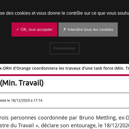
Prendre un rendez-vous
lise des cookies et vous donne le contrôle sur ce que vous souha
✓ OK, tout accepter
✗ Interdire tous les cookies
Personnaliser
x-DRH d’Orange coordonnera les travaux d’une task force (Min. Tr
tling ex-DRH d’Orange coordonnera le
(Min. Travail)
ublié le
18/12/2020 à 17:14
 trois personnes coordonnée par Bruno Mettling, ex
tre du Travail », déclare son entourage, le 18/12/202