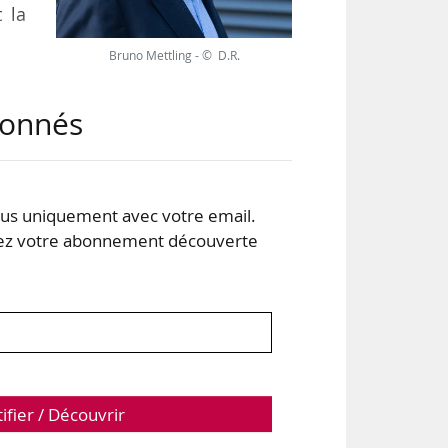
t la
Bruno Mettling - © D.R.
abonnés
f de
ank
e le
s uniquement avec votre email.
 votre abonnement découverte
tifier / Découvrir