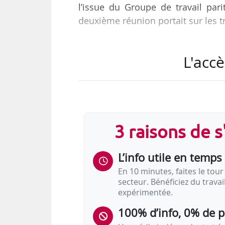
l’issue du Groupe de travail pari
deuxième réunion portait sur les 
Les deux autres membres de cette t
L'accè
• Pauline Trequesser, travailleuse
free-lance,
• Mathias Dufour président de #
et Action Lab indépendant et innov
contrôle » (Éditions du Faubourg).
3 raisons de 
Chacun va recevoir sa lettre de mi
L’info utile en temps 
En 10 minutes, faites le tour 
secteur. Bénéficiez du trava
expérimentée.
100% d’info, 0% de 