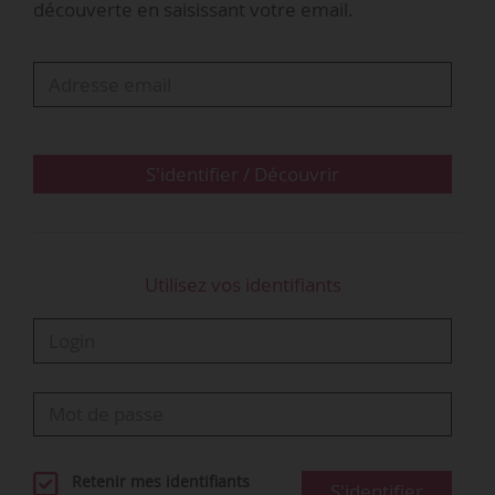
découverte en saisissant votre email.
• La Cour rejette sa demande. Elle constate que
le salarié a commis de graves manquements à
ses obligations contractuelles, notamment à
son obligation de loyauté. L’employeur a évoqué
en public les motifs du licenciement du salarié,
prétendant qu’il prenait de la drogue et qu’il
S'identifier / Découvrir
était un voleur. Elle juge…
Utilisez vos identifiants
Retenir mes identifiants
S'identifier