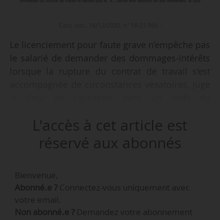
Cass. soc., 16/12/2020, n° 18-23 966 -
Le licenciement pour faute grave n’empêche pas
le salarié de demander des dommages-intérêts
lorsque la rupture du contrat de travail s’est
accompagnée de circonstances vexatoires, juge
la Cour de cassation dans un arrêt du
16/12/2020.
L'accès à cet article est
• Un salarié est embauché le 01/01/2010 en
réservé aux abonnés
qualité de serveur, puis responsable de bar. Il
est licencié pour faute grave le 26/09/2016. Il
Bienvenue,
saisit le CPH afin de demander des dommages-
Abonné.e ?
Connectez-vous uniquement avec
intérêts pour rupture du contrat de travail dans
votre email.
des conditions vexatoires.
Non abonné.e ?
Demandez votre abonnement