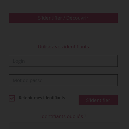
• Fin 2019, à la veille de la revalorisation du
01/01/2020, la conformité des branches au Smic
S'identifier / Découvrir
était meilleure que celle de l’année
précédente …
Utilisez vos identifiants
Retenir mes identifiants
S'identifier
Identifiants oubliés ?