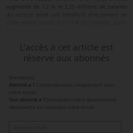
augmenté de 1,2 % et 2,25 millions de salariés
du secteur privé ont bénéficié directement de
cette revalorisation, soit 13 % des salariés, après
13,4 % un an plus tôt ;
L'accès à cet article est
• Tous les salariés qui, au 31/12/2019, étaient
rémunérés entre 10,03 euros de l’heure (Smic
réservé aux abonnés
alors en vigueur) et 10,15 euros (Smic au
01/01/2020) ont été concernés directement, dès
Bienvenue,
janvier 2020, par la hausse du Smic horaire ;
Abonné.e ?
Connectez-vous uniquement avec
votre email.
• En 2020, 27,3 % des salariés dans les très
Non abonné.e ?
Demandez votre abonnement
petites entreprises (TPE, c’est-à-dire de 1 à 9
découverte en saisissant votre email.
salariés) bénéficient de la revalorisation du
Smic, contre 9,8 % dans les entreprises de 10
salariés ou plus ;