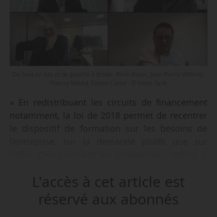
De haut en bas et de gauche à droite : Rémi Boyer, Jean-Pierre Willems,
Thierry Teboul, Fabien Claire - © News Tank.
« En redistribuant les circuits de financement
notamment, la loi de 2018 permet de recentrer
le dispositif de formation sur les besoins de
l’entreprise, sur la demande plutôt que sur
l’offre. Cela contraint les entreprises - même si
elles ne le souhaitent pas - à repenser leur plan
L'accès à cet article est
de formation de façon plus dynamique. Pour
une raison simple : elles ont moins de budget
réservé aux abonnés
qu’avant et elles doivent faire preuve