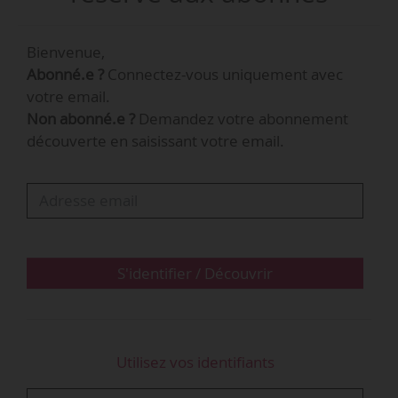
publiés au JO du 10/12/2020.
Bienvenue,
Le tableau ci-dessous détaille l’accord et
Abonné.e ?
Connectez-vous uniquement avec
l’avenant étendus.
votre email.
Non abonné.e ?
Demandez votre abonnement
L’accord et l’avenant étendus
découverte en saisissant votre email.
S'identifier / Découvrir
Utilisez vos identifiants