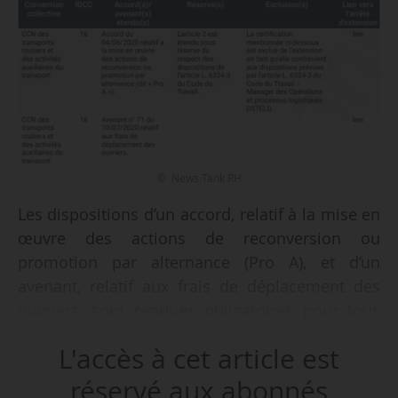
© News Tank RH
Les dispositions d’un accord, relatif à la mise en
œuvre des actions de reconversion ou
promotion par alternance (Pro A), et d’un
avenant, relatif aux frais de déplacement des
ouvriers, sont rendues obligatoires pour tous
les employeurs et tous les salariés de la CCN
L'accès à cet article est
des transports routiers et des activités
auxiliaires du transport, par deux arrêtés
réservé aux abonnés