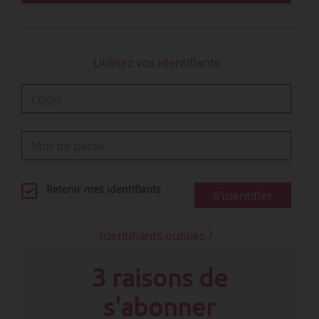
hors intérim rebondit (+1,1 % soit +269 600)
après deux trimestres de forte baisse :
- L’emploi…
Utilisez vos identifiants
Retenir mes identifiants
S'identifier
Identifiants oubliés ?
3 raisons de
s'abonner