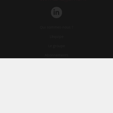
Qui sommes-nous ?
L‘équipe
Le groupe
Abonnements
Contact
Archives
CGA
Mentions légales
Confidentialité
Cookies