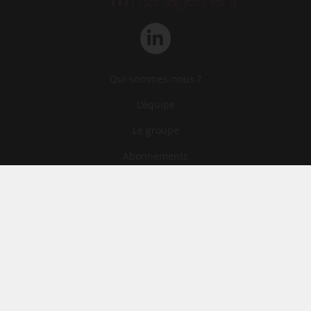
Qui sommes-nous ?
L‘équipe
Le groupe
Abonnements
Contact
Archives
CGA
Mentions légales
Confidentialité