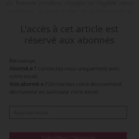
du Premier ministre, chargée de l’égalité entre
les femmes et les hommes, de la diversité et de
l’égalité des chances, indique l’arrêté du
L'accès à cet article est
02/12/2020 publié au JO le 08/12/2020.
réservé aux abonnés
Christelle Dernon, qui a pris ses fonctions le
03/12/2020, a été cheffe de cabinet de Christelle
Bienvenue,
Dubos, secrétaire d’État auprès du ministre des
Abonné.e ?
Connectez-vous uniquement avec
Solidarités et de la Santé, d’octobre 2018 à
votre email.
mai 2020.
Non abonné.e ?
Demandez votre abonnement
découverte en saisissant votre email.
S'identifier / Découvrir