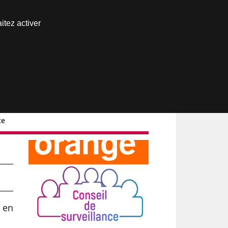
Nous joindre
itez activer
Espace abonné
ce
 en