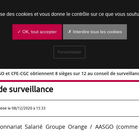
Prendre un rendez-vous
lise des cookies et vous donne le contrôle sur ce que vous souha
✓ OK, tout accepter
✗ Interdire tous les cookies
Personnaliser
GO et CFE-CGC obtiennent 8 sièges sur 12 au conseil de surveillan
tes AASGO et CFE-CGC obtiennent 8
de surveillance
ublié le
08/12/2020 à 15:33
ctionnariat Salarié Groupe Orange / AASGO (comme