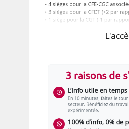
• 4 sièges pour la CFE-CGC associé
• 3 sièges pour la CFDT (+2 par rap
• 1 siège pour la CGT (-1 par rappor
• Aucun siège pour FO (-1 par rapp
L'accè
Telle est la nouvelle compositi
deuxième actionnaire de l’opér
30/11/2020 et le 04/12/2020, appr
compte 12 sièges éligibles pour
3 raisons de 
salariés, anciens salariés, et retr
L’info utile en temps 
Cette élection a également permis 
En 10 minutes, faites le tour 
secteur. Bénéficiez du trava
expérimentée.
100% d’info, 0% de 