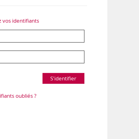
z vos identifiants
S'identifier
ifiants oubliés ?