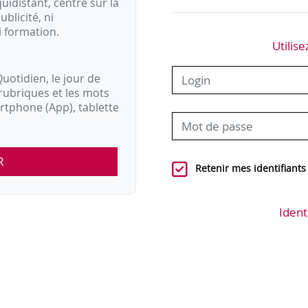
idistant, centré sur la
ublicité, ni
i formation.
Utilise
uotidien, le jour de
rubriques et les mots
artphone (App), tablette
R
Retenir mes identifiants
Ident