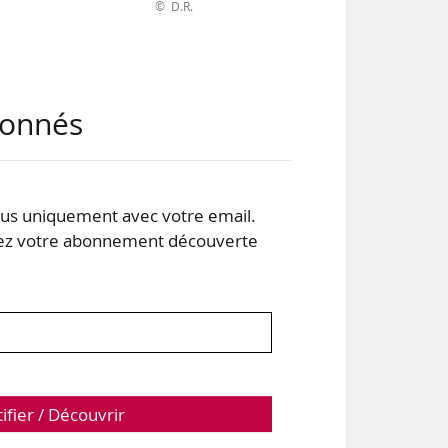
© D.R.
abonnés
ns,
 le
ance
s uniquement avec votre email.
es-
 votre abonnement découverte
tifier / Découvrir