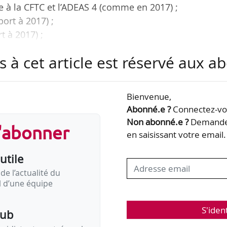
e à la CFTC et l’ADEAS 4 (comme en 2017) ;
port à 2017) ;
t à 2017) ;
ort à 2017).
s à cet article est réservé aux 
on du conseil de surveillance du FCPE Orange Actio
ateur, annoncée à l’issue du vote organisé entre
Bienvenue,
end News Tank le 07/12/2020. Le conseil de surveill
Abonné.e ?
Connectez-vou
 une durée de trois ans par les 128 000 actionnair
Non abonné.e ?
Demandez
s'abonner
aités votants du groupe Orange.
en saisissant votre email.
utile
d’élire 12 suppléants au prorata de la répartition…
de l’actualité du
il d’une équipe
S'iden
pub