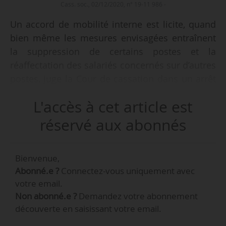
Cass. soc., 02/12/2020, n° 19-11 986 -
Un accord de mobilité interne est licite, quand
bien même les mesures envisagées entraînent
la suppression de certains postes et la
réaffectation des salariés concernés sur d’autres
postes, juge la Cour de cassation dans un arrêt
du 02/12/2020. Par ailleurs, l’article L.2242-23 du
L'accès à cet article est
Code du Travail institue un motif économique
de licenciement autonome des motifs
réservé aux abonnés
économiques prévues à l’article L.1233-3 du
Code du Travail.
Bienvenue,
Abonné.e ?
Connectez-vous uniquement avec
• Une société perd un marché couvrant
votre email.
plusieurs départements. Elle déménage son
Non abonné.e ?
Demandez votre abonnement
établissement, tout en restant dans la même
découverte en saisissant votre email.
ville. Elle propose aux salariés rattachés à