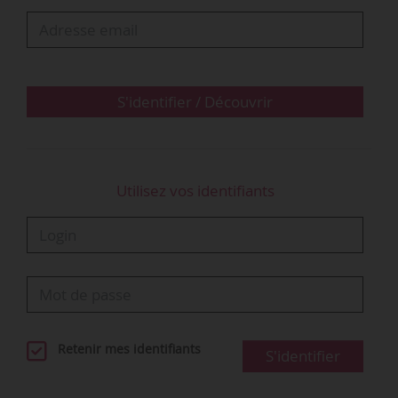
l’établissement des affectations temporaires
dans d’autres régions à compter du 01/07/2013.
Plusieurs salariés refusent et saisissent le CPH
d’une demande de résiliation de leurs contrats
de travail. Un…
S'identifier / Découvrir
Utilisez vos identifiants
Retenir mes identifiants
S'identifier