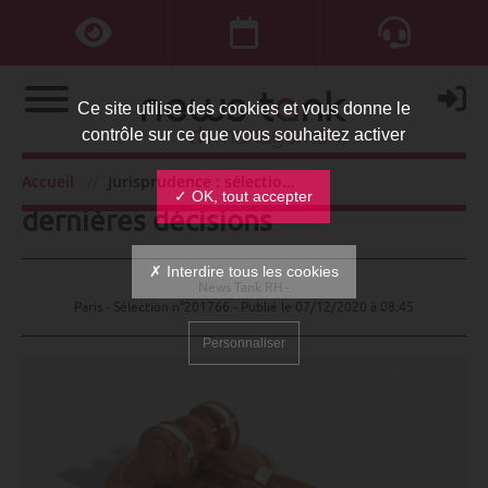
Ce site utilise des cookies et vous donne le
contrôle sur ce que vous souhaitez activer
Jurisprudence : sélection des
Accueil
Jurisprudence : sélection des dernières décisions
✓ OK, tout accepter
dernières décisions
✗ Interdire tous les cookies
News Tank RH -
Paris - Sélection n°201766 - Publié le
07/12/2020 à 08:45
Personnaliser