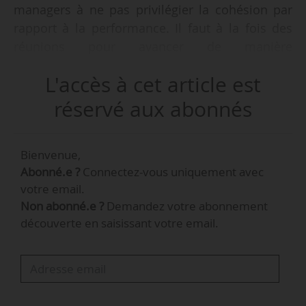
managers à ne pas privilégier la cohésion par
rapport à la performance. Il faut à la fois des
réunions pour avancer de manière
opérationnelle et aussi des réunions pour créer
L'accès à cet article est
du lien », déclare Véronique Subileau, directrice
générale adjointe en charge des activités
réservé aux abonnés
Talents & développement des compétences
chez BPI Group, lors d’un entretien à News Tank
Bienvenue,
le 08/12/2020.
Abonné.e ?
Connectez-vous uniquement avec
votre email.
« Nous conseillons souvent un équilibre entre le
Non abonné.e ?
Demandez votre abonnement
présentiel et le distanciel. La tendance de
découverte en saisissant votre email.
certaines entreprises américaines qui
suppriment leur siège social peut être très
destructrice. Les salariés n’auront plus d’ancrage
physique, mais elles ne pourront pas faire
l’économie de réunir physiquement leurs