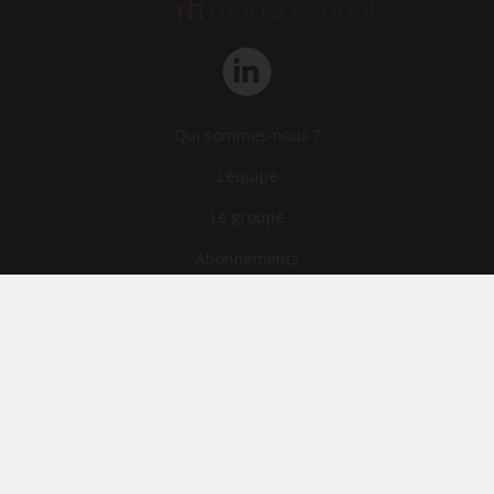
Qui sommes-nous ?
L‘équipe
Le groupe
Abonnements
Contact
Archives
CGA
Mentions légales
Confidentialité