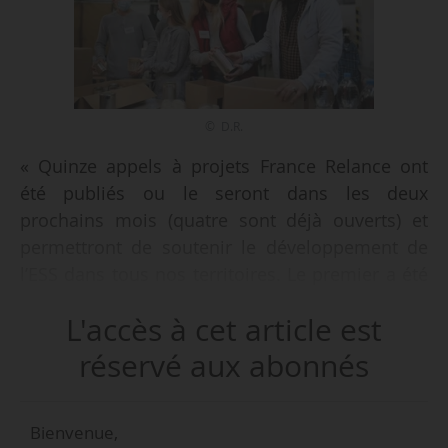
© D.R.
« Quinze appels à projets France Relance ont
été publiés ou le seront dans les deux
prochains mois (quatre sont déjà ouverts) et
permettront de soutenir le développement de
l’ESS dans tous nos territoires. Le premier a été
lancé la semaine dernière par Olivier Véran,
L'accès à cet article est
ministre des Solidarités et de la Santé, pour
soutenir les projets structurants des
réservé aux abonnés
associations de lutte contre la pauvreté »,
déclare le secrétariat d’État chargé de
Bienvenue,
l’Économie sociale, solidaire et responsable, le