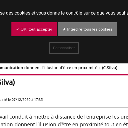
Prendre un rendez-vous
lise des cookies et vous donne le contrôle sur ce que vous souha
✓ OK, tout accepter
✗ Interdire tous les cookies
Personnaliser
mmunication donnent l’illusion d’être en proximité » (C.Silva)
s de communication donnent l’illusion
ilva)
ublié le
07/12/2020 à 17:35
avail conduit à mettre à distance de l’entreprise les un
tion donnent l’illusion d’être en proximité tout en é