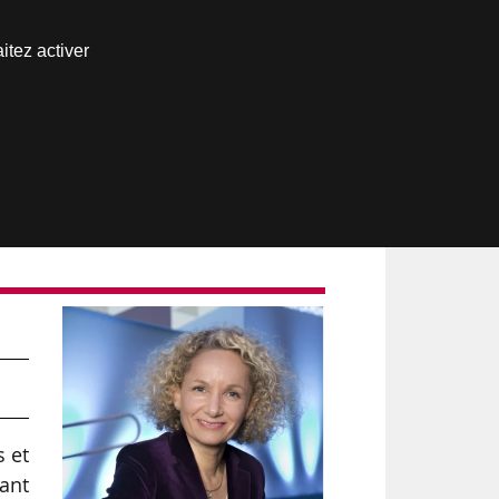
Nous joindre
itez activer
Espace abonné
s et
tant