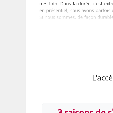
très loin. Dans la durée, c’est ext
en présentiel, nous avons parfois de
Si nous sommes, de façon durable 
signaux sont encore plus diffici
Mondiale, lors d’un entretien à Ne
« Notre accord sur le télétravai
semaine. Il doit s’appliquer jusqu’
L'accè
3 raisons de 