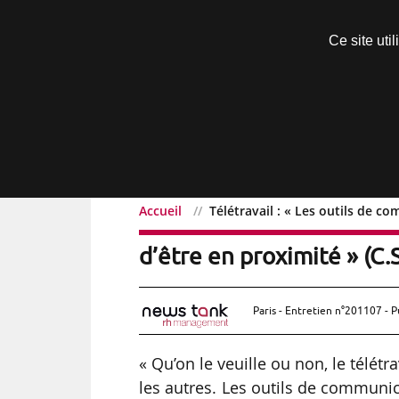
Découvrir sans engagement
Ce site uti
Menu
Accueil
Télétravail : « Les outils de co
Télétravail : « Les outil
d’être en proximité » (C.S
Paris - Entretien n°201107 - P
« Qu’on le veuille ou non, le télétr
les autres. Les outils de communica