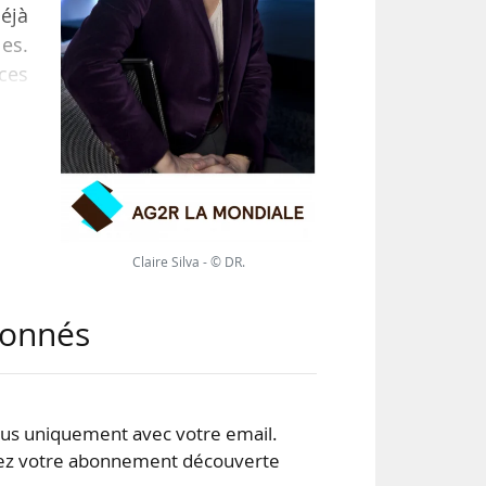
Déjà
les.
 ces
 La
par
t…
Claire Silva - © DR.
abonnés
s uniquement avec votre email.
 votre abonnement découverte