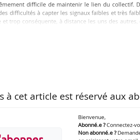
rêmement difficile de maintenir le lien du collectif. 
s difficultés à capter les signaux faibles et très faib
et trop conséquente, à distance les uns des autres,
les à capter », déclare Claire Silva, DRH chez AG2R
ws Tank, le 04/12/2020
l prévoit jusqu’à deux jours de travail à distance 
à la fin de l’année 2021. Lors de la renégociation de ce
s à cet article est réservé aux 
Bienvenue,
Abonné.e ?
Connectez-vou
Non abonné.e ?
Demandez
s'abonner