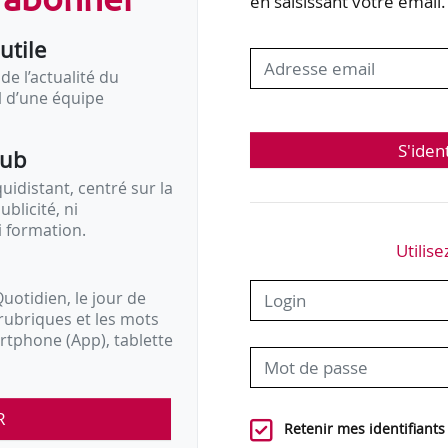
en saisissant votre email.
utile
de l’actualité du
il d’une équipe
S'iden
pub
idistant, centré sur la
ublicité, ni
i formation.
Utilise
uotidien, le jour de
rubriques et les mots
artphone (App), tablette
R
Retenir mes identifiants