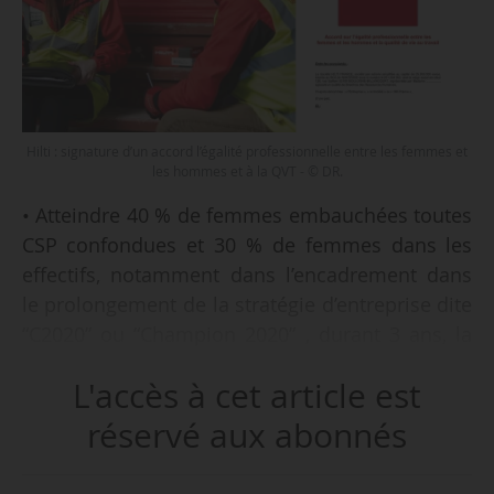
Hilti : signature d’un accord l’égalité professionnelle entre les femmes et
les hommes et à la QVT - © DR.
• Atteindre 40 % de femmes embauchées toutes
CSP confondues et 30 % de femmes dans les
effectifs, notamment dans l’encadrement dans
le prolongement de la stratégie d’entreprise dite
“C2020” ou “Champion 2020” , durant 3 ans, la
durée de l’accord.
L'accès à cet article est
• Droit à la déconnexion.
réservé aux abonnés
• Proposition de mise en place systématique du