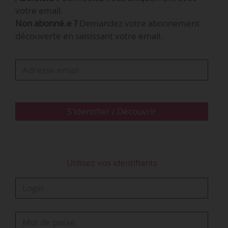
Les accords étendus
votre email.
Non abonné.e ?
Demandez votre abonnement
découverte en saisissant votre email.
S'identifier / Découvrir
Utilisez vos identifiants