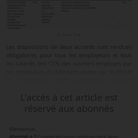
© News Tank
Les dispositions de deux accords sont rendues
obligatoires pour tous les employeurs et tous
les salariés des CCN des ouvriers employés par
les entreprises du bâtiment visées par le décret
du 01/03/1962 modifié (entreprises occupant
jusqu’à 10 salariés) et des maisons à
L'accès à cet article est
succursales de vente au détail d’habillement,
par deux arrêtés, publiés au JO du 30/10/2020.
réservé aux abonnés
Le tableau ci-dessous détaille les accords
Bienvenue,
étendus.
Abonné.e ?
Connectez-vous uniquement avec