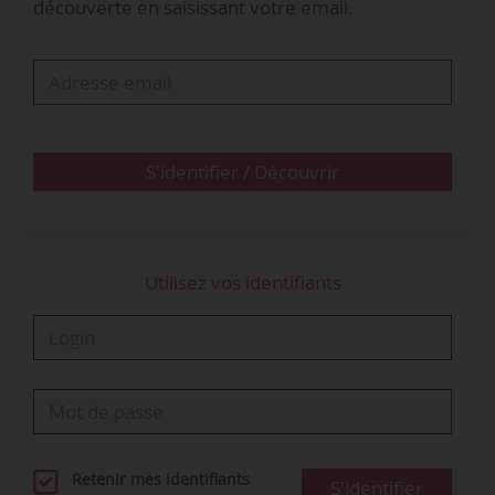
découverte en saisissant votre email.
« Les apprentis dont l’entreprise a recours au
chômage partiel pourront venir se former au
CFA. » Sur ce point, les dispositions du premier
confinement sont toujours valables.
« Nous sortons de la réunion avec le…
S'identifier / Découvrir
Utilisez vos identifiants
Retenir mes identifiants
S'identifier