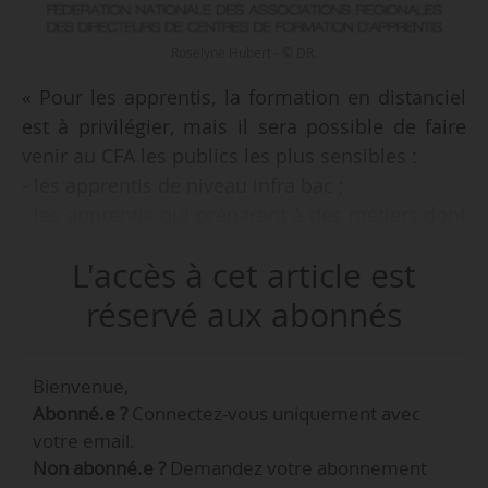
Roselyne Hubert - © DR.
« Pour les apprentis, la formation en distanciel
est à privilégier, mais il sera possible de faire
venir au CFA les publics les plus sensibles :
- les apprentis de niveau infra bac ;
- les apprentis qui préparent à des métiers dont
certaines formations ne peuvent pas s’effectuer
L'accès à cet article est
à distance », déclare Roselyne Hubert,
présidente de la Fnadir et directrice du CFA de
réservé aux abonnés
l’IGS à News Tank, le 29/10/2020, à l’issue de la
réunion avec le ministère du Travail (DGEFP).
Bienvenue,
Cette réunion a rassemblé les grands réseaux
Abonné.e ?
Connectez-vous uniquement avec
de formateurs (organismes de formation et CFA)
votre email.
et les ministères certificateurs.
Non abonné.e ?
Demandez votre abonnement