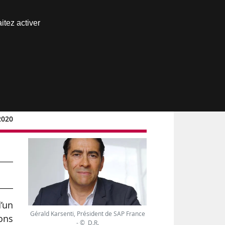
Nous joindre
itez activer
Espace abonné
2020
d’un
Gérald Karsenti, Président de SAP France
ons
- © D.R.