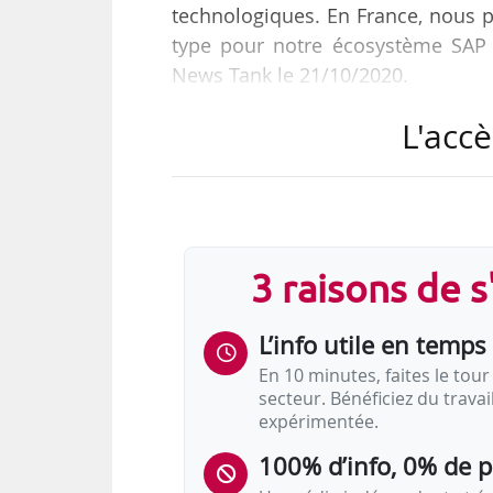
technologiques. En France, nous pa
type pour notre écosystème SAP »
News Tank le 21/10/2020.
L'accè
L’éditeur de solutions technologi
importe en France son programme
ans sur son marché domestique e
Destiné aux demandeurs d’emploi in
3 raisons de 
d’ici fin décembre 2020 de nivea
des cabinets d’intégration de ses…
L’info utile en temps 
En 10 minutes, faites le tour 
secteur. Bénéficiez du trava
expérimentée.
100% d’info, 0% de 