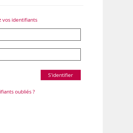
z vos identifiants
S'identifier
ifiants oubliés ?