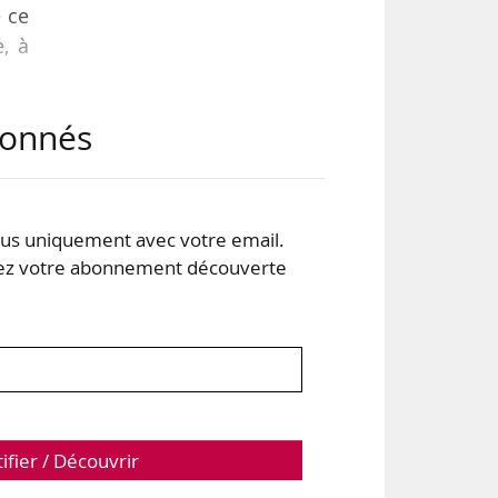
e ce
, à
abonnés
éen,
ngt
s uniquement avec votre email.
dats
 votre abonnement découverte
rès
tifier / Découvrir