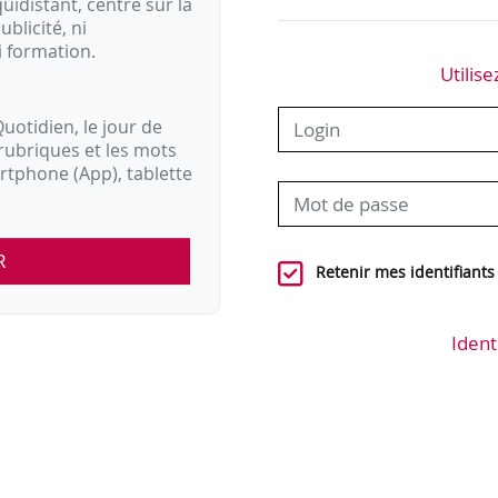
idistant, centré sur la
ublicité, ni
i formation.
Utilise
uotidien, le jour de
rubriques et les mots
artphone (App), tablette
R
Retenir mes identifiants
Ident