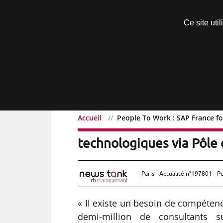
Découvrir sans engagement
Ce site uti
Menu
Accueil
People To Work : SAP France fo
People To Work : SAP Fr
technologiques via Pôle e
Paris - Actualité n°197801 - P
« Il existe un besoin de compéten
demi-million de consultants 