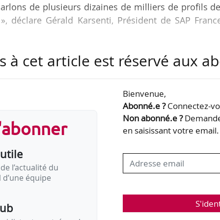
rlons de plusieurs dizaines de milliers de profils d
, déclare Gérald Karsenti, Président de SAP France
s à cet article est réservé aux 
ques pour la gestion des entreprises, leader europ
 de formation People to Work, qui existe depuis vi
n Allemagne.
Bienvenue,
Abonné.e ?
Connectez-vou
scrits à Pôle emploi, il vise à recruter 2 000 candi
Non abonné.e ?
Demandez
s'abonner
u BEP à bac + 5 pour des missions de consulting aup
en saisissant votre email.
utile
de l’actualité du
il d’une équipe
S'iden
pub