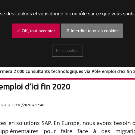
Prendre un rendez-vous
lise des cookies et vous donne le contrôle sur ce que vous souha
✓ OK, tout accepter
✗ Interdire tous les cookies
Personnaliser
rmera 2 000 consultants technologiques via Pôle emploi d’ici fin 
ance formera 2 000 consultants
mploi d’ici fin 2020
ublié le
30/10/2020 à 17:46
ces en solutions SAP. En Europe, nous avons besoin 
supplémentaires pour faire face à des migrati