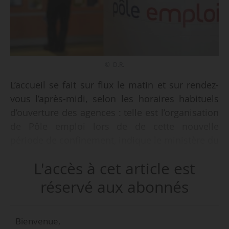
© D.R.
L’accueil se fait sur flux le matin et sur rendez-
vous l’après-midi, selon les horaires habituels
d’ouverture des agences : telle est l’organisation
de Pôle emploi lors de de cette nouvelle
période de confinement, indique le ministère du
Travail, le 29/10/2020.
L'accès à cet article est
Les agences de Pôle emploi restent ouvertes
réservé aux abonnés
afin d’assurer le maintien des services aux
demandeurs d’emploi et aux entreprises.
Bienvenue,