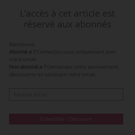
Il avait été nommé le e 06/09/2017 et était
L'accès à cet article est
rattaché au ministère de la Transition
écologique et solidaire.
réservé aux abonnés
Ce départ intervient après la nomination d’Olivia
Bienvenue,
Grégoire comme Secrétaire d’État auprès du
Abonné.e ?
Connectez-vous uniquement avec
ministre de l’Économie, des Finances et de la
votre email.
Relance, chargée de l’Économie sociale,
Non abonné.e ?
Demandez votre abonnement
solidaire et responsable, le 26/07/2020.
découverte en saisissant votre email.
S'identifier / Découvrir