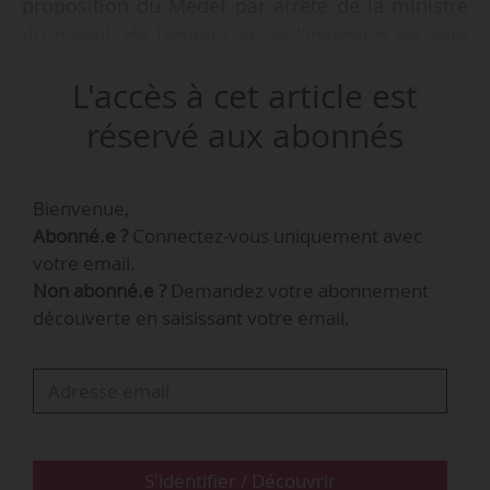
proposition du Medef par arrêté de la ministre
du travail, de l’emploi et de l’insertion en date
du 22/10, publié au JO le 25/10/2020.
L'accès à cet article est
Il est responsable politiques de l’emploi au
réservé aux abonnés
Medef et remplace Renaud Giroudet, suppléant.
Bienvenue,
Abonné.e ?
Connectez-vous uniquement avec
votre email.
Pierre-Matthieu Jourdan
Non abonné.e ?
Demandez votre abonnement
découverte en saisissant votre email.
Membre suppléant Medef
@ Haut Conseil du
dialogue social
Suppléant de la sous-commission de l’emploi,
de l’orientation et de la…
S'identifier / Découvrir