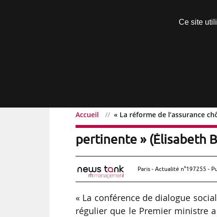
Découvrir sans engagement
Ce site uti
Menu
Accueil
« La réforme de l’assurance chô
« La réforme de l’assura
pertinente » (Élisabeth 
Paris - Actualité n°197255 - P
« La conférence de dialogue social
régulier que le Premier ministre a