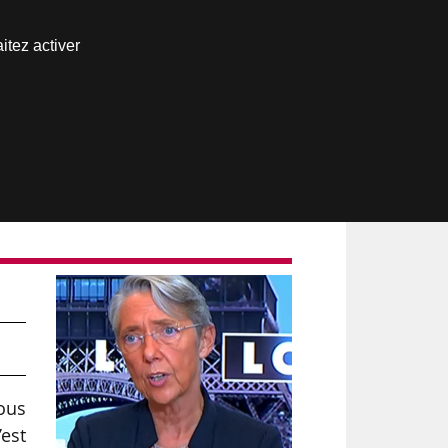
Nous joindre
itez activer
Espace abonné
vous
’est