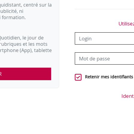
idistant, centré sur la
ublicité, ni
i formation.
Utilise
uotidien, le jour de
rubriques et les mots
artphone (App), tablette
R
Retenir mes identifiants
Ident