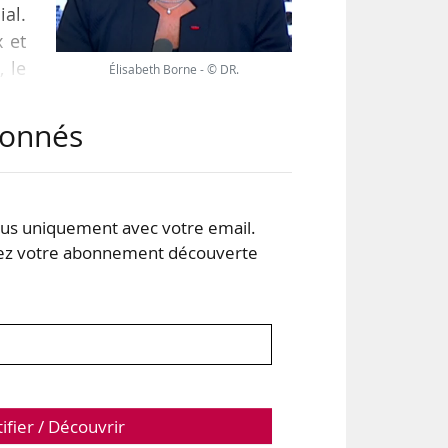
ial.
x et
, le
Élisabeth Borne - © DR.
ex.
abonnés
ent
r à
s uniquement avec votre email.
 votre abonnement découverte
tifier / Découvrir