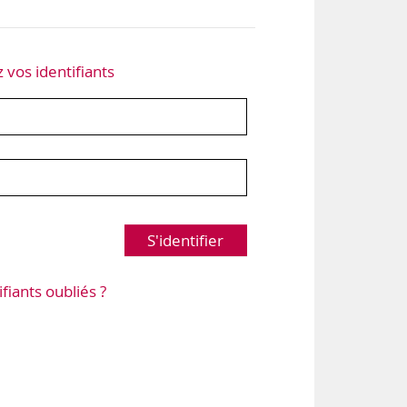
z vos identifiants
S'identifier
ifiants oubliés ?