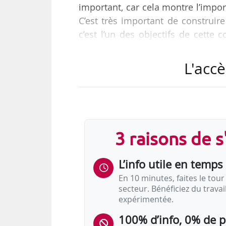
important, car cela montre l’impo
C’est très important de construire
c’est l’un des objectifs de cette 
26/10/2020, avant l’ouverture de l
L'accè
Sur les sujets abordés, alors qu
d’abandonner la réforme de l’as
bien cette réforme qui reste tout à 
3 raisons de 
L’info utile en temps 
En 10 minutes, faites le tour 
secteur. Bénéficiez du trava
expérimentée.
100% d’info, 0% de 