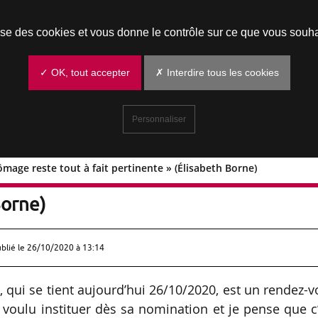
Prendre un rendez-vous
lise des cookies et vous donne le contrôle sur ce que vous souha
✓ OK, tout accepter
✗ Interdire tous les cookies
Personnaliser
mage reste tout à fait pertinente » (Élisabeth Borne)
nce chômage reste tout à fait
Borne)
ublié le
26/10/2020 à 13:14
, qui se tient aujourd’hui 26/10/2020, est un rendez-
 voulu instituer dès sa nomination et je pense que c