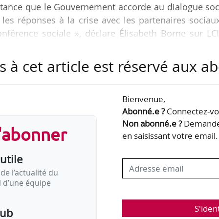
rtance que le Gouvernement accorde au dialogue soc
 les réponses à la crise avec les partenaires sociau
conférence sociale », déclare Élisabeth Borne sur LCI
a Conférence sociale organisée présidée par Jean Cast
s à cet article est réservé aux 
e les syndicats de salariés demandent au Gouvernem
surance chômage : « Le Gouvernement souhaite mene
Bienvenue,
fait pertinente », réaffirme la ministre. « Il…
Abonné.e ?
Connectez-vou
Non abonné.e ?
Demandez
s'abonner
en saisissant votre email.
utile
de l’actualité du
il d’une équipe
S'iden
pub