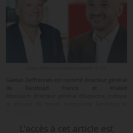
Gaëtan Deffrennes et Khaled Aboulaïch - © D.R.
Gaëtan Deffrennes est nommé directeur général
de Randstad France et Khaled
Aboulaïch directeur général d’Expectra, indique
le groupe de travail temporaire Randstad le
22/10/2020.
L'accès à cet article est
Gaëtan Deffrennes est depuis 2013 directeur