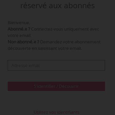
général de Randstad Inhouse, la filiale du
réservé aux abonnés
groupe spécialisée dans les agences hébergées
sur les sites de production, poste qu’il conserve.
Bienvenue,
Abonné.e ?
Connectez-vous uniquement avec
Khaled Aboulaïch était directeur des opérations
votre email.
d’Expectra depuis 2016. Il rejoint le comité
Non abonné.e ?
Demandez votre abonnement
exécutif du groupe Randstad.
découverte en saisissant votre email.
S'identifier / Découvrir
Utilisez vos identifiants