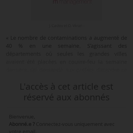
J. Castex et O. Véran -
« Le nombre de contaminations a augmenté de
40 % en une semaine. S’agissant des
départements où seules les grandes villes
avaient été placées en couvre-feu la semaine
dernière, j’ai demandé aux préfets d’étendre ce
couvre-feu à l’ensemble du département. Au
L'accès à cet article est
total, à compter de vendredi [23/10/2020]
minuit, ce sont 54 départements et un territoire
réservé aux abonnés
d’outre-mer [la Polynésie] qui seront soumis à
la règle du couvre-feu, soit 46 millions de nos
Bienvenue,
concitoyens », déclare le Premier ministre Jean
Abonné.e ?
Connectez-vous uniquement avec
Castex, le 22/10/2020 en fin d’après-midi lors de
votre email.