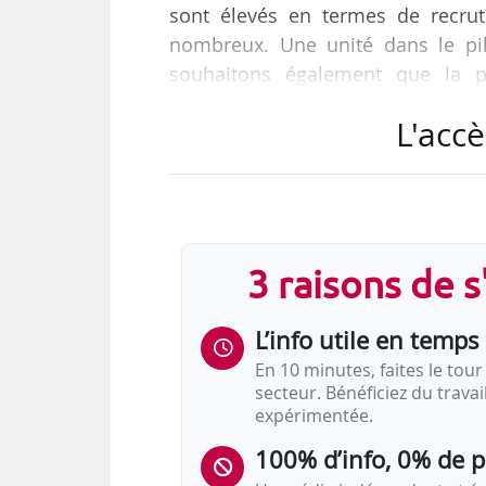
sont élevés en termes de recrut
nombreux. Une unité dans le pi
souhaitons également que la pr
formation soit facilitée », déc
L'accè
Normandie en charge de la forma
emploi, formation professionne
entretien accordé à News Tank le 
« Le plan de relance doit être dép
3 raisons de 
L’info utile en temps 
En 10 minutes, faites le tour 
secteur. Bénéficiez du trava
expérimentée.
100% d’info, 0% de 