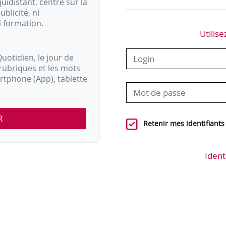
idistant, centré sur la
ublicité, ni
i formation.
Utilise
uotidien, le jour de
rubriques et les mots
artphone (App), tablette
R
Retenir mes identifiants
Ident