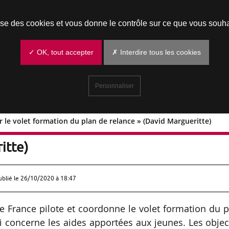
Prendre un rendez-vous
lise des cookies et vous donne le contrôle sur ce que vous souha
✓ OK, tout accepter
✗ Interdire tous les cookies
Personnaliser
r le volet formation du plan de relance » (David Margueritte)
piloter le volet formation du plan de
itte)
ublié le
26/10/2020 à 18:47
e France pilote et coordonne le volet formation du 
ui concerne les aides apportées aux jeunes. Les objec