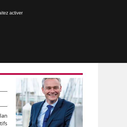
Nous joindre
itez activer
Espace abonné
plan
tifs