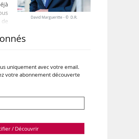
éjà
ous
David Margueritte - © D.R.
 de
ion
abonnés
ion
 un
s uniquement avec votre email.
 votre abonnement découverte
tifier / Découvrir