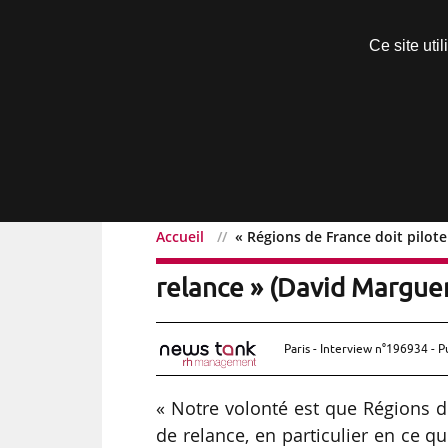
Découvrir sans engagement
Ce site uti
Menu
Accueil
« Régions de France doit pilote
« Régions de France doit 
relance » (David Marguer
Paris - Interview n°196934 - P
« Notre volonté est que Régions d
de relance, en particulier en ce q