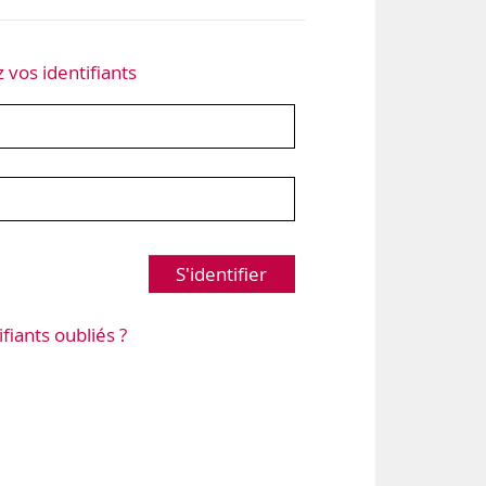
z vos identifiants
S'identifier
ifiants oubliés ?