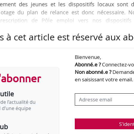
ement des jeunes et les dispositifs locaux sont d
lotage du plan de relance est donc nécessaire. N
escription de Pôle emploi vers nos dispositifs
lare David Margueritte, vice-président de la Rég
s à cet article est réservé aux 
tion et des compétences et président de la commiss
lle et apprentissage de Régions de France, dans
26/10/2020.
Bienvenue,
Abonné.e ?
Connectez-vou
loyé au plus près des territoires, comme…
Non abonné.e ?
Demandez
s'abonner
en saisissant votre email.
utile
de l’actualité du
il d’une équipe
S'iden
pub