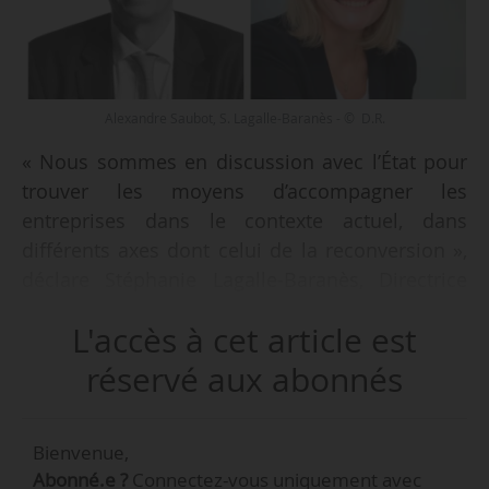
Alexandre Saubot, S. Lagalle-Baranès - © D.R.
« Nous sommes en discussion avec l’État pour
trouver les moyens d’accompagner les
entreprises dans le contexte actuel, dans
différents axes dont celui de la reconversion »,
déclare Stéphanie Lagalle-Baranès, Directrice
générale de l’Opco 2i (32 branches, 44
L'accès à cet article est
conventions collectives), le 27/10/2020 à News
Tank, dans une interview croisée avec Alexandre
réservé aux abonnés
Saubot, président (UIMM) de l’Opco 2I. Celui-ci
ajoute : « C’est bien de reconvertir des
Bienvenue,
personnes mais si on les reconvertit sur
Abonné.e ?
Connectez-vous uniquement avec
d’autres bassins d’emploi et qu’elles ne sont pas