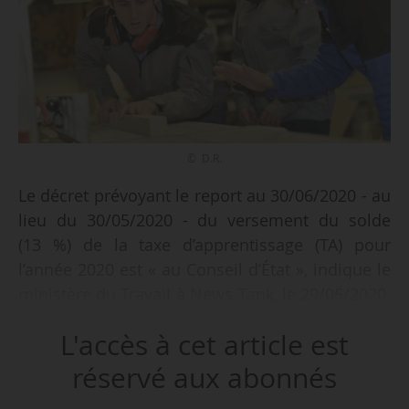
© D.R.
Le décret prévoyant le report au 30/06/2020 - au
lieu du 30/05/2020 - du versement du solde
(13 %) de la taxe d’apprentissage (TA) pour
l’année 2020 est « au Conseil d’État », indique le
ministère du Travail à News Tank, le 29/05/2020.
« La DGEFP a envoyé une information dans ce
L'accès à cet article est
sens à différents réseaux, dont celui des experts
comptables, pour les prévenir de l’imminence
réservé aux abonnés
de la parution de ce décret. »