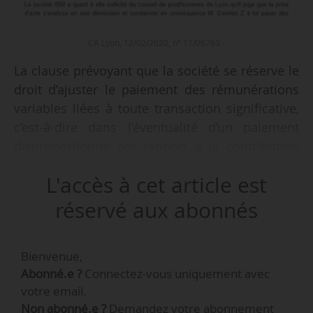
CA Lyon, 12/02/2020, n° 17/06763 -
La clause prévoyant que la société se réserve le
droit d’ajuster le paiement des rémunérations
variables liées à toute transaction significative,
c’est-à-dire dans l’éventualité d’un paiement
disproportionné par rapport à la contribution
réelle du collaborateur, est licite, juge la Cour
L'accès à cet article est
d’appel de Lyon dans un arrêt du 12/02/2020.
L’ajustement doit néanmoins être justifié selon
réservé aux abonnés
des critères matériels objectifs.
Bienvenue,
• Un salarié est engagé en CDI à temps complet
Abonné.e ?
Connectez-vous uniquement avec
le 20/08/2007 en qualité de responsable, statut
votre email.
cadre. Il dispose d’une rémunération variable
Non abonné.e ?
Demandez votre abonnement