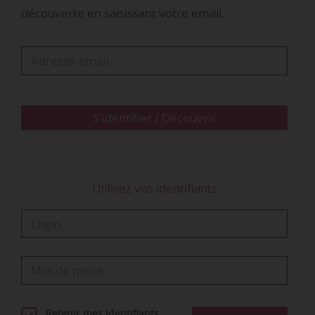
dont le montant et l’attribution sont
découverte en saisissant votre email.
subordonnés à l’atteinte d’objectifs. Le contrat
de travail a été rompu le 04/05/2016. Le salarié
saisit le CPH afin d’obtenir des rappels de
commissions.
• Le CPH fait droit à sa demande. Il juge que la…
S'identifier / Découvrir
Utilisez vos identifiants
Retenir mes identifiants