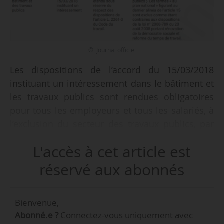
© Journal officiel
Les dispositions de l’accord du 15/03/2018
instituant un intéressement dans le bâtiment et
les travaux publics sont rendues obligatoires
pour tous les employeurs et tous les salariés, à
l’exclusion du secteur des travaux publics, par
un arrêté du 03/04/2020, publié au JO du
L'accès à cet article est
28/05/2020.
réservé aux abonnés
Le tableau ci-dessous détaille l’accord étendu.
Accord étendu au JO du 28/05/2020
Bienvenue,
Abonné.e ?
Connectez-vous uniquement avec