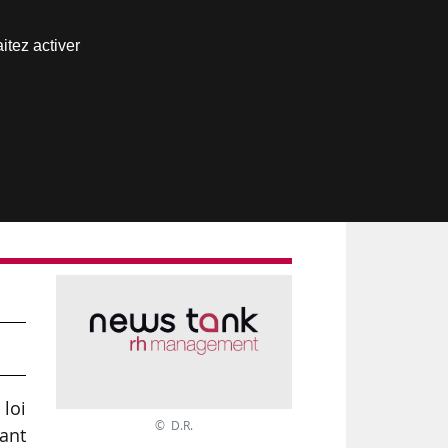
Nous joindre
itez activer
Espace abonné
loi
© D.R.
ant