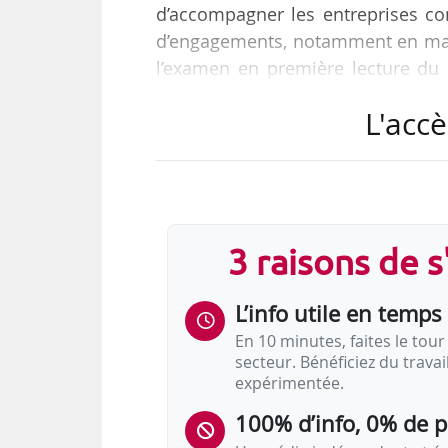
d’accompagner les entreprises con
d’engagements, notamment en matiè
l’examen en première lecture du pr
crise sanitaire, à d’autres mesure
L'accè
européenne ».
Ce dispositif avait pour but, sel
subissant une baisse durable d’acti
car, « dans certains secteurs, d’act
3 raisons de 
L’info utile en temps 
En 10 minutes, faites le tour 
secteur. Bénéficiez du trava
expérimentée.
100% d’info, 0% de 