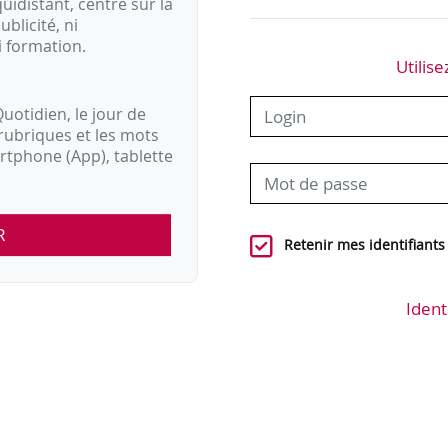
idistant, centré sur la
ublicité, ni
i formation.
Utilise
uotidien, le jour de
rubriques et les mots
artphone (App), tablette
R
Retenir mes identifiants
Ident