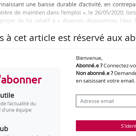
naissant une baisse durable d’activité, en contrepa
re de maintien dans l’emploi », le 26/05/2020, lor
ojet de loi relatif à « diverses dispositions liées 
s urgentes ainsi qu’au retrait du Royaume-Uni de l’U
s à cet article est réservé aux 
on l’exposé des motifs, « d’accompagner les entrepr
Bienvenue,
vité, potentiellement au-delà de la fin de l’année 20
Abonné.e ?
Connectez-vou
ivité, les entreprises seront…
Non abonné.e ?
Demandez
s'abonner
en saisissant votre email.
utile
de l’actualité du
il d’une équipe
S'iden
pub