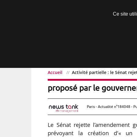
Découvrir sans engagement
Ce site uti
Menu
Accueil
Activité partielle : le Sénat re
Activité partielle : le Sén
proposé par le gouvern
Paris - Actualité n°184048 - P
Le Sénat rejette l’amendement go
prévoyant la création d'« un di