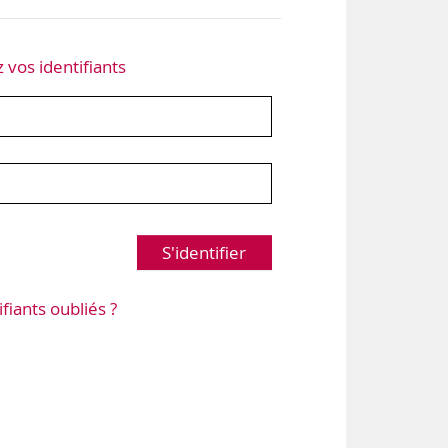
z vos identifiants
S'identifier
ifiants oubliés ?