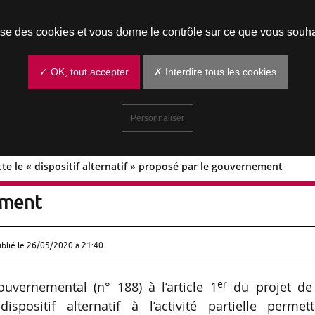
Prendre un rendez-vous
lise des cookies et vous donne le contrôle sur ce que vous souha
✓ OK, tout accepter
✗ Interdire tous les cookies
Personnaliser
jette le « dispositif alternatif » proposé par le gouvernement
at rejette le « dispositif alternatif »
ement
ublié le
26/05/2020 à 21:40
er
uvernemental (n° 188) à l’article 1
du projet de 
spositif alternatif à l’activité partielle permett