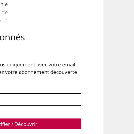
rtie
s de
à la
nion
abonnés
ises
20 »
s uniquement avec votre email.
 votre abonnement découverte
tifier / Découvrir