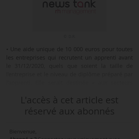
© D.R.
• Une aide unique de 10 000 euros pour toutes
les entreprises qui recrutent un apprenti avant
le 31/12/2020, quels que soient la taille de
l’entreprise et le niveau de diplôme préparé par
l’apprenti. Elle serait destinée « aux secteurs
traditionnellement attachés à l’apprentissage
L'accès à cet article est
(artisans, TPE, PME) les plus touchés par la crise
sanitaire ». Cette aide unique s’appliquerait
réservé aux abonnés
également aux contrats de professionnalisation
certifiants ou diplômants d’une durée de 2 ans.
Bienvenue,