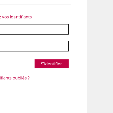
z vos identifiants
S'identifier
ifiants oubliés ?