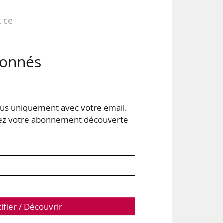
t ce
abonnés
avec
s uniquement avec votre email.
 votre abonnement découverte
rois
isés
tifier / Découvrir