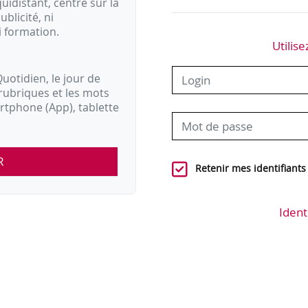
idistant, centré sur la
ublicité, ni
i formation.
Utilise
uotidien, le jour de
rubriques et les mots
artphone (App), tablette
R
Retenir mes identifiants
Ident