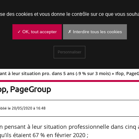
Prendre un rendez-vous
lise des cookies et vous donne le contrôle sur ce que vous souha
✓ OK, tout accepter
✗ Interdire tous les cookies
Personnaliser
ant à leur situation pro. dans 5 ans (-9 % sur 3 mois) » Ifop, Pag
tes quant à leur situation pro. dans 5
Ifop, PageGroup
ublié le
20/05/2020 à 16:48
en pensant à leur situation professionnelle dans cinq
qu’ils étaient 67 % en février 2020 ;