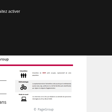
Nous joindre
itez activer
Espace abonné
eGroup
 ans
© PageGroup