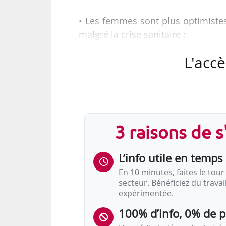
• Les femmes sont plus optimistes
malgré la crise sanitaire :
-7 points pour les femmes (65 % en
L'accè
-11 points pour les hommes (69 % 
• Ce sont les actifs de plus de 35 
une chute de 12 points (de 63 % en f
3 raisons de 
• Les travailleurs indépendants s
points par rapport à février, « alor
L’info utile en temps 
par les conséquences économiques 
En 10 minutes, faites le tour 
secteur. Bénéficiez du trava
expérimentée.
100% d’info, 0% de 