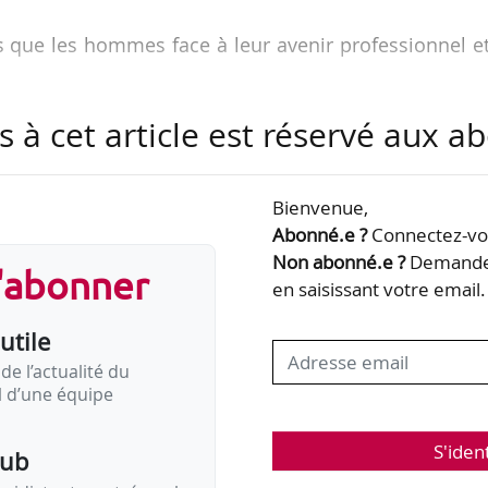
 que les hommes face à leur avenir professionnel e
 février vs 58 % en avril)
s à cet article est réservé aux 
vs 58 %) ;
ans qui affichent la plus forte baisse de confiance, 
Bienvenue,
évrier à 51 % fin avril) ;
Abonné.e ?
Connectez-vou
Non abonné.e ?
Demandez
s'abonner
ont 67 % à être optimistes, en baisse de seulement t
en saisissant votre email.
s qu’il s’agit d’un des statuts particulièrement fragil
utile
de la crise sanitaire » …
de l’actualité du
il d’une équipe
S'iden
pub