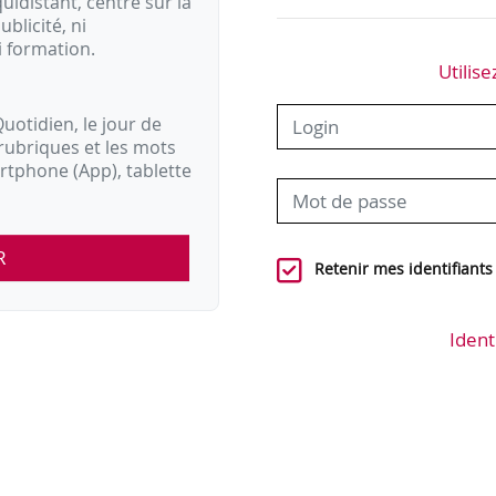
idistant, centré sur la
ublicité, ni
i formation.
Utilise
uotidien, le jour de
rubriques et les mots
artphone (App), tablette
R
Retenir mes identifiants
Ident