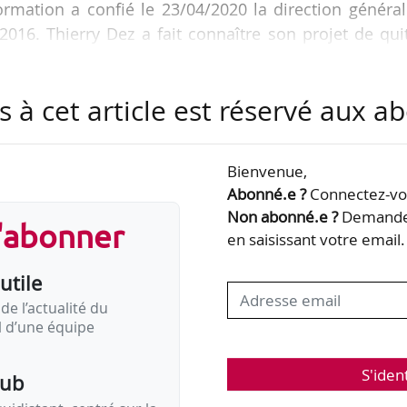
formation a confié le 23/04/2020 la direction généra
2016. Thierry Dez a fait connaître son projet de qui
ouhaitant orienter différemment son parcours et 
ès près de 12 années à diriger Uniformation », ind
s à cet article est réservé aux 
z sera « présent pour faciliter la transition jusqu
Bienvenue,
mation en 2014 à la suite du rapprochement d’Habi
Abonné.e ?
Connectez-vou
 en est devenu le directeur général adjoint en 20
Non abonné.e ?
Demandez
s'abonner
près un parcours dans l’audit financier…
en saisissant votre email.
utile
de l’actualité du
il d’une équipe
S'iden
pub