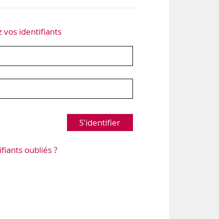
z vos identifiants
S'identifier
ifiants oubliés ?