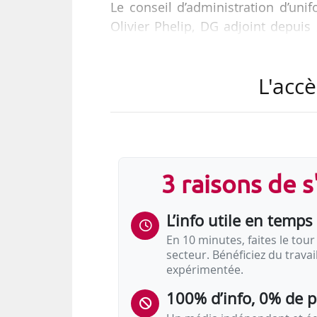
Le conseil d’administration d’uni
Olivier Phelip, DG adjoint depuis 
ses fonctions au 31/10/2020 « s
investissement professionnels apr
L'accè
l’Opco le 18/05/2020. Thierry De
31/10/2020 ».
Olivier Phelip a rejoint Unifor
Formation et d’Uniformation. Il
3 raisons de 
Diplômé de l’ESC Reims, il avait, a
L’info utile en temps 
En 10 minutes, faites le tour 
secteur. Bénéficiez du trava
expérimentée.
100% d’info, 0% de 