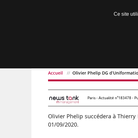
Découvrir sans engagement
Ce site uti
Menu
Accueil
Olivier Phelip DG d’Uniformat
Olivier Phelip DG d’Uni
Paris - Actualité n°183478 - P
Olivier Phelip succédera à Thierry
01/09/2020.