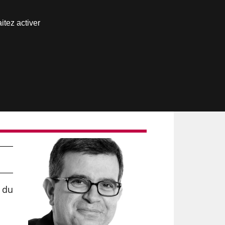
Nous joindre
itez activer
Espace abonné
r du