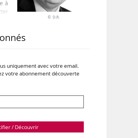
le à
tter
© D.R.
son
ique
abonnés
’au
tat
s uniquement avec votre email.
16.
 votre abonnement découverte
tifier / Découvrir