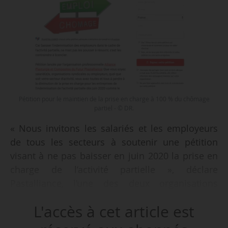
Pétition pour le maintien de la prise en charge à 100 % du chômage
partiel - © DR.
« Nous invitons les salariés et les employeurs
de tous les secteurs à soutenir une pétition
visant à ne pas baisser en juin 2020 la prise en
charge de l’activité partielle », déclare
Pastalliance, l’une des deux organisations
patronales de la plasturgie.
L'accès à cet article est
« Les secteurs de l’aéronautique, de l’automobile