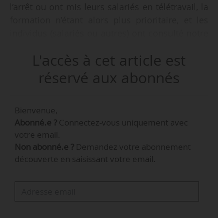
l’arrêt ou ont mis leurs salariés en télétravail, la
formation n’étant alors plus prioritaire, et les
individus (salariés ou autres) ont consulté notre
site et appelé nos conseillers formation qui
L'accès à cet article est
étaient eux-mêmes en télétravail. Le B2C a
confirmé son essor », déclare Gilles Pouligny,
réservé aux abonnés
directeur général adjoint en charge de la
formation continue et des partenariats du
Bienvenue,
Groupe IGS, à News Tank, le 18/05/2020.
Abonné.e ?
Connectez-vous uniquement avec
votre email.
Depuis le 11/05/2020, date du déconfinement,
Non abonné.e ?
Demandez votre abonnement
les formations continues en présentiel de l’IGS
découverte en saisissant votre email.
reprennent progressivement, dans le respect du
protocole national de déconfinement pour les
entreprises, produit par le ministère du Travail.
« Nos groupes sont limités à 10 stagiaires et
nous respectons les…