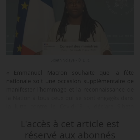
Sibeth Ndiaye - © D.R.
« Emmanuel Macron souhaite que la fête
nationale soit une occasion supplémentaire de
manifester l’hommage et la reconnaissance de
la Nation à tous ceux qui se sont engagés dans
la lutte contre le Covid-19 », déclare Sibeth
Ndiaye, porte-parole du Gouvernement, à l’issue
L'accès à cet article est
du conseil des ministres le 13/05/2020.
réservé aux abonnés