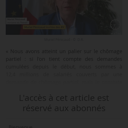
Muriel Pénicaud - © D.R.
« Nous avons atteint un palier sur le chômage
partiel : si l’on tient compte des demandes
cumulées depuis le début, nous sommes à
12,4 millions de salariés couverts par une
demande de chômage partiel, mais je constate
une petite amorce de décrue puisqu’à la date
L'accès à cet article est
d’aujourd’hui, il n’y a plus que -si j’ose dire-
11,2 millions de demandes actives de chômage
réservé aux abonnés
partiel », déclare Muriel Pénicaud, ministre du
Travail, sur France 2 le 13/05/2020. « Il faut
Bienvenue,