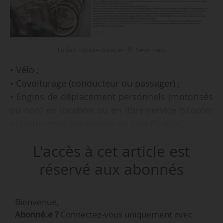
Forfait mobilité durable - © News Tank
• Vélo ;
• Covoiturage (conducteur ou passager) ;
• Engins de déplacement personnels (motorisés
ou non) en location ou en libre-service (scooter
et trottinettes électriques en free-floating) ;
• Autopartage avec des véhicules électriques,
L'accès à cet article est
hybrides rechargeables ou hydrogène ;
• Titre de transports en commun (hors
réservé aux abonnés
abonnement) ;
Bienvenue,
Tels sont les moyens de transport visés par le
Abonné.e ?
Connectez-vous uniquement avec
décret n° 2020-541 du 09/05/2020 relatif au