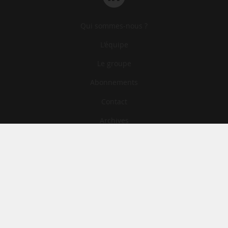
Qui sommes-nous ?
L‘équipe
Le groupe
Abonnements
Contact
Archives
CGA
Mentions légales
Confidentialité
Cookies