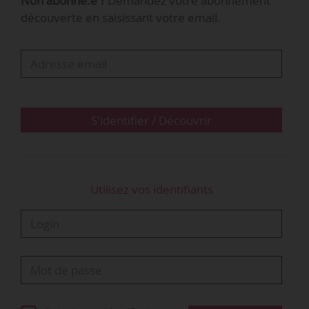
Non abonné.e ?
Demandez votre abonnement
- un guide d’aide à la décision
découverte en saisissant votre email.
- un formulaire de demande d’attribution de
subventions d’une vingtaine de pages.
France compétences peut, en application de
l’article 39-X de la loi du 05/09/2018, attribuer
des fonds aux CFA ayant des projets
S'identifier / Découvrir
d’amélioration de leur offre…
Utilisez vos identifiants