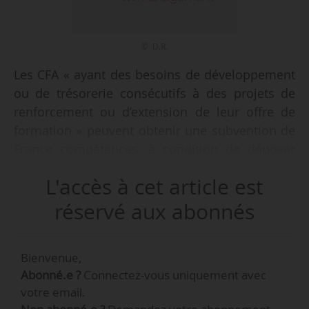
© D.R.
Les CFA « ayant des besoins de développement
ou de trésorerie consécutifs à des projets de
renforcement ou d’extension de leur offre de
formation » peuvent obtenir une subvention de
France compétences, à condition de déposer
leur dossier complet entre le 01/06/2020 à midi
L'accès à cet article est
et le 30/06/2020 à midi.
réservé aux abonnés
Tel est l’objet de la délibération du CA de France
compétences qui fixe l’enveloppe de cette
Bienvenue,
subvention à 5 millions d’euros pour 2020. Cette
Abonné.e ?
Connectez-vous uniquement avec
délibération a été mise en ligne le 04/05/2020
votre email.
sur le site de France compétences avec :