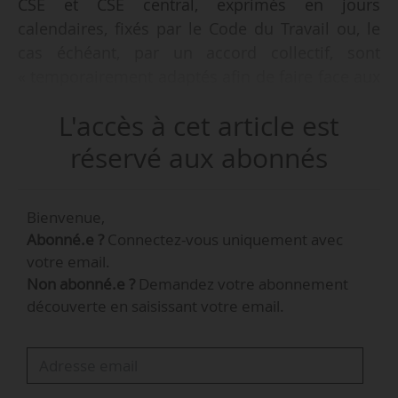
CSE et CSE central, exprimés en jours
calendaires, fixés par le Code du Travail ou, le
cas échéant, par un accord collectif, sont
« temporairement adaptés afin de faire face aux
conséquences économiques, financières et
L'accès à cet article est
sociales de l’épidémie de Covid-19 », prévoit
l’ordonnance n° 2020-507 du 02/05/2020 publiée
réservé aux abonnés
au JO du 03/05/2020.
Bienvenue,
Ce texte comportant un seul article a été
Abonné.e ?
Connectez-vous uniquement avec
présenté par la ministre du Travail au Conseil
votre email.
des ministres du 02/05/2020.
Non abonné.e ?
Demandez votre abonnement
découverte en saisissant votre email.
L’ordre du jour des réunions du CSE
La communication de l’ordre du jour des réunions du
CSE
par le président aux membres du CSE, à l’inspection
du travail et à l’agent des services de prévention des