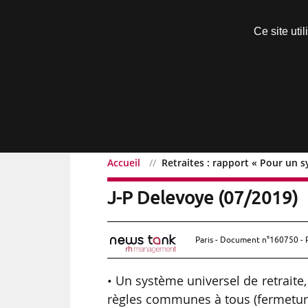
Découvrir sans engagement
Ce site uti
Menu
Accueil
Retraites : rapport « Pour un s
Retraites : rapport « Pou
J-P Delevoye (07/2019)
Paris - Document n°160750 - 
• Un système universel de retraite
règles communes à tous (fermeture 