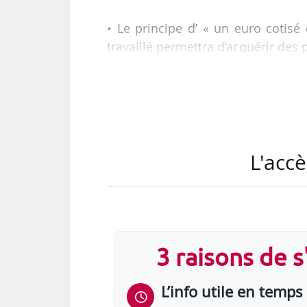
• Le principe d’ « un euro cotis
travaillé permettra d’acquérir des p
• 100 % des actifs s’ouvriront des 
de trois plafonds de la Sécurité soc
• Possibilité de partir à la retra
L'accè
prolongement de l’activité. Pour la 
• Dans ce système universel, la sol
3 raisons de 
L’info utile en temps 