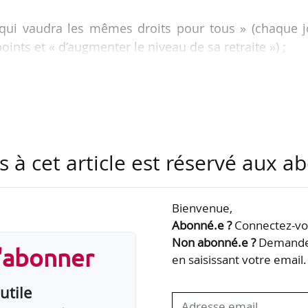
é qui vaudra les mêmes droits pour tous » (chaque j
oints et « d’augmenter le niveau de sa retraite ») ;
droits sur la totalité de leur rémunération dans la li
iale, soit jusqu’à 120 000 euros ;
ite à 62 ans. Toutefois, le système universel inciter
s à cet article est réservé aux 
génération 1963, l’âge du taux plein serait fixé à 64 an
idarité représenterait « 25 % des droits à retraite »…
Bienvenue,
Abonné.e ?
Connectez-vou
Non abonné.e ?
Demandez
s'abonner
en saisissant votre email.
utile