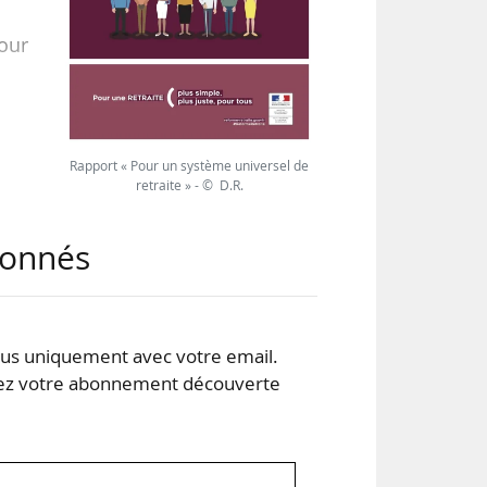
our
mite
Rapport « Pour un système universel de
retraite » - © D.R.
a au
abonnés
s ;
s uniquement avec votre email.
 votre abonnement découverte