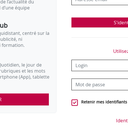
de l’actualité du
il d’une équipe
S'iden
pub
idistant, centré sur la
ublicité, ni
i formation.
Utilise
uotidien, le jour de
rubriques et les mots
artphone (App), tablette
R
Retenir mes identifiants
Ident