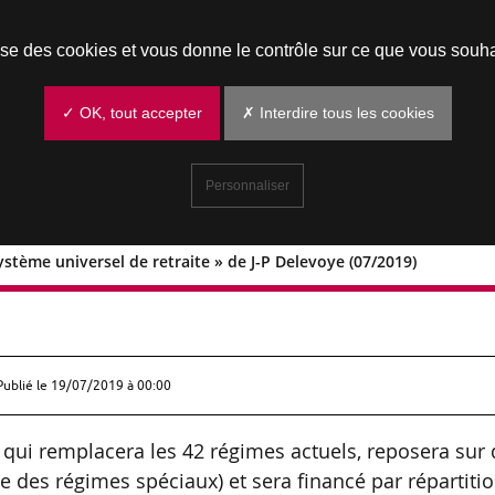
Prendre un rendez-vous
lise des cookies et vous donne le contrôle sur ce que vous souha
✓ OK, tout accepter
✗ Interdire tous les cookies
Personnaliser
ystème universel de retraite » de J-P Delevoye (07/2019)
r un système universel de retraite » d
Publié le
19/07/2019 à 00:00
, qui remplacera les 42 régimes actuels, reposera sur
des régimes spéciaux) et sera financé par répartitio