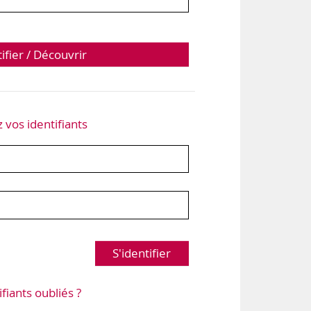
tifier / Découvrir
z vos identifiants
S'identifier
ifiants oubliés ?