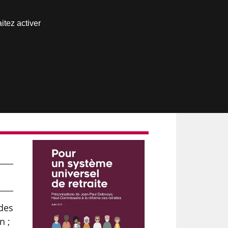
Nous joindre
itez activer
Espace abonné
e
 des
n ;