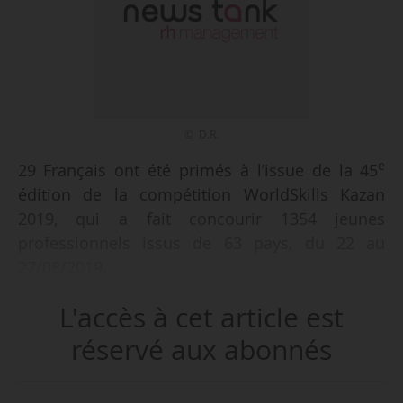
© D.R.
e
29 Français ont été primés à l’issue de la 45
édition de la compétition WorldSkills Kazan
2019, qui a fait concourir 1354 jeunes
professionnels issus de 63 pays, du 22 au
27/08/2019.
Les concurrents se sont affrontés dans 56
L'accès à cet article est
domaines tels que la construction, la cuisine, la
menuiserie ou encore le design. 29 des 36
réservé aux abonnés
candidats de la délégation française ont récolté
un prix :