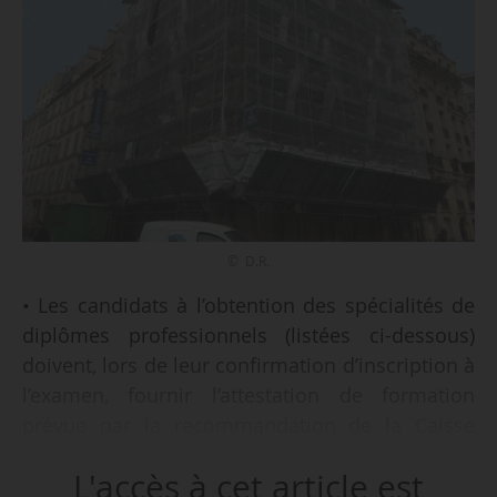
© D.R.
• Les candidats à l’obtention des spécialités de
diplômes professionnels (listées ci-dessous)
doivent, lors de leur confirmation d’inscription à
l’examen, fournir l’attestation de formation
prévue par la recommandation de la Caisse
nationale d’assurance maladie et des
L'accès à cet article est
travailleurs salariés relative en tout ou partie, au