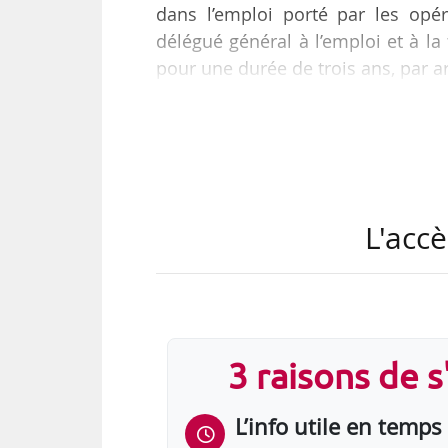
dans l’emploi porté par les opé
délégué général à l’emploi et à la
pour une durée de trois ans, par a
Myriam Mesclon-Ravaud a pris ses 
le même jour, au poste de sous-dir
Depuis 2013, la directrice de proj
L'accè
retour à l’emploi (groupe III) à la 
3 raisons de 
L’info utile en temps 