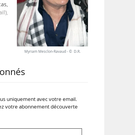
as,
il),
Myriam Mesclon-Ravaud - © D.R.
t du
abonnés
s uniquement avec votre email.
 votre abonnement découverte