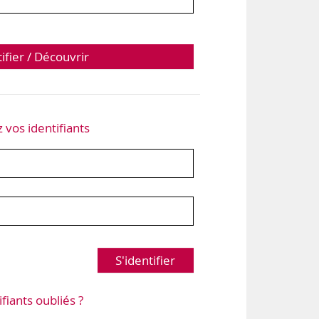
tifier / Découvrir
z vos identifiants
S'identifier
ifiants oubliés ?