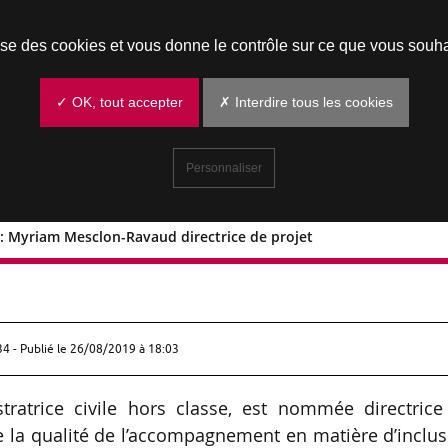
Prendre un rendez-vous
lise des cookies et vous donne le contrôle sur ce que vous souha
✓ OK, tout accepter
✗ Interdire tous les cookies
Personnaliser
 : Myriam Mesclon-Ravaud directrice de projet
’emploi : Myriam Mesclon-Ravaud
34 - Publié le
26/08/2019 à 18:03
ratrice civile hors classe, est nommée directrice
 la qualité de l’accompagnement en matière d’inclu