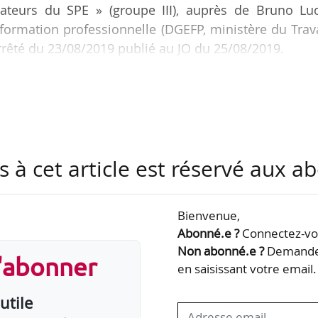
rateurs du SPE » (groupe III), auprès de Bruno Luc
 formation professionnelle (DGEFP, ministère du Trava
rrêté du 23/08/2019 publié au JO du 25/08/2019.
fonctions le 19/08/2019. Fabrice Masi lui a succédé,
ecteur des Parcours d’accès à l’emploi.
et était sous-directrice de l’ingénierie de l’accès e
s à cet article est réservé aux 
DGEFP.
Bienvenue,
Abonné.e ?
Connectez-vou
Non abonné.e ?
Demandez
s'abonner
en saisissant votre email.
utile