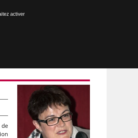
Nous joindre
itez activer
Espace abonné
 de
sion