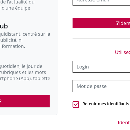
de l’actualité du
il d’une équipe
S'iden
pub
idistant, centré sur la
ublicité, ni
i formation.
Utilise
uotidien, le jour de
rubriques et les mots
artphone (App), tablette
R
Retenir mes identifiants
Ident