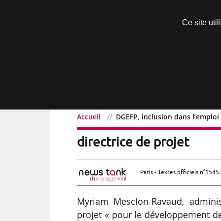
Découvrir sans engagement
Ce site uti
Menu
Accueil
DGEFP, inclusion dans l’emploi
DGEFP, inclusion dans l
directrice de projet
Paris - Textes officiels n°1545
Myriam Mesclon-Ravaud, administ
projet « pour le développement de