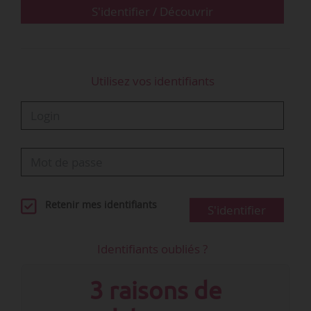
dans une cinquantaine de métiers techniques,
S'identifier / Découvrir
artisanaux et de services.
Ce lancement intervient…
Utilisez vos identifiants
Retenir mes identifiants
S'identifier
Identifiants oubliés ?
3 raisons de