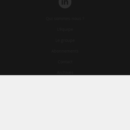
Qui sommes-nous ?
L‘équipe
Le groupe
Abonnements
Contact
Archives
CGA
Mentions légales
Confidentialité
Cookies