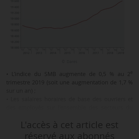
© Dares
e
• L’indice du SMB augmente de 0,5 % au 2
trimestre 2019 (soit une augmentation de 1,7 %
sur un an) ;
• Les salaires horaires de base des ouvriers et
des employés sur l’ensemble des secteurs du
e
privés progresse de 0,4 % au 2
trimestre 2019.
L'accès à cet article est
• Les effectifs salariés augmentent de 0,3 % au
e
2
trimestre 2019 au 06/08/2019, avant les
réservé aux abonnés