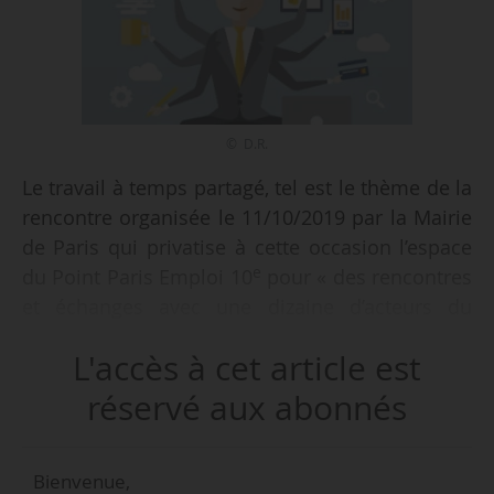
© D.R.
Le travail à temps partagé, tel est le thème de la
rencontre organisée le 11/10/2019 par la Mairie
de Paris qui privatise à cette occasion l’espace
e
du Point Paris Emploi 10
pour « des rencontres
et échanges avec une dizaine d’acteurs du
temps partagé » dont :
L'accès à cet article est
• Le Portail du temps partagé et son club
d’Ambassadeurs,
réservé aux abonnés
• DC Pilot,
• Essentiel Gestion,
Bienvenue,
• le groupe Finaxim.